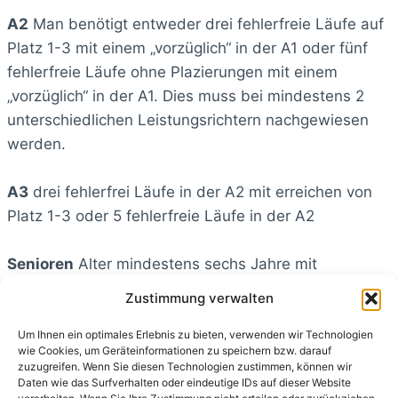
A2
Man benötigt entweder drei fehlerfreie Läufe auf
Platz 1-3 mit einem „vorzüglich“ in der A1 oder fünf
fehlerfreie Läufe ohne Plazierungen mit einem
„vorzüglich“ in der A1. Dies muss bei mindestens 2
unterschiedlichen Leistungsrichtern nachgewiesen
werden.
A3
drei fehlerfrei Läufe in der A2 mit erreichen von
Platz 1-3 oder 5 fehlerfreie Läufe in der A2
Senioren
Alter mindestens sechs Jahre mit
bestandener Begleithundeprüfung
Zustimmung verwalten
Ein Agilityparcour besteht aus unterschiedlichen
Um Ihnen ein optimales Erlebnis zu bieten, verwenden wir Technologien
wie Cookies, um Geräteinformationen zu speichern bzw. darauf
Hindernissen, die teilweise den Größenklassen
zuzugreifen. Wenn Sie diesen Technologien zustimmen, können wir
angepasst sind.
Daten wie das Surfverhalten oder eindeutige IDs auf dieser Website